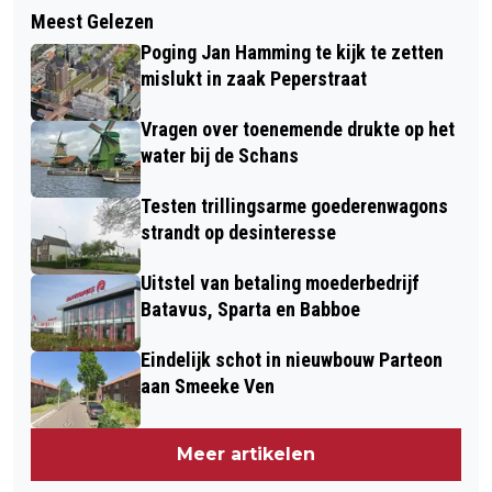
Volgend artikel
STUWENDE KRACHT ACHTER
Meest Gelezen
ALLE REIZIGERS OP BOOT NAAR
OFFSHORE WINDENERGIE
Poging Jan Hamming te kijk te zetten
AMELAND GAAN VOORAF
ONDERSCHEIDEN
mislukt in zaak Peperstraat
RESERVEREN
Vragen over toenemende drukte op het
water bij de Schans
Testen trillingsarme goederenwagons
strandt op desinteresse
Uitstel van betaling moederbedrijf
Batavus, Sparta en Babboe
Eindelijk schot in nieuwbouw Parteon
aan Smeeke Ven
Meer artikelen