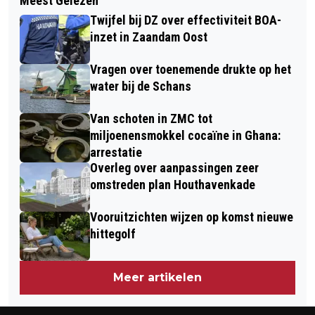
Meest Gelezen
OOK AH LANCEERT
WINNARES JAN PASVEERCONCOURS
Twijfel bij DZ over effectiviteit BOA-
VERPAKKINGSVRIJE PRODUCTEN
inzet in Zaandam Oost
Vragen over toenemende drukte op het
water bij de Schans
Van schoten in ZMC tot
miljoenensmokkel cocaïne in Ghana:
arrestatie
Overleg over aanpassingen zeer
omstreden plan Houthavenkade
Vooruitzichten wijzen op komst nieuwe
hittegolf
Meer artikelen