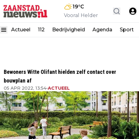
19
°C
Vooral Helder
Actueel
112
Bedrijvigheid
Agenda
Sport
Bewoners Witte Olifant hielden zelf contact over
bouwplan af
05 APR 2022, 13:54
•
ACTUEEL