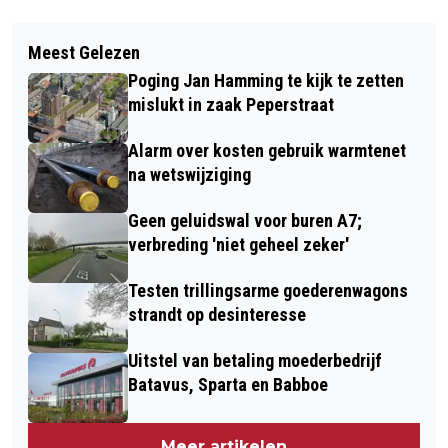
Vorig artikel
Volgend artikel
VACCINATIES EN JOHAN DERKSEN
Meest Gelezen
DC PICNIC AANGEKOCHT DOOR
ZORGEN VOOR DRUKTE BIJ
Poging Jan Hamming te kijk te zetten
NIEUWKOMER IN NEDERLAND VALOR
DISCRIMINATIE.NL
mislukt in zaak Peperstraat
Alarm over kosten gebruik warmtenet
na wetswijziging
Geen geluidswal voor buren A7;
verbreding 'niet geheel zeker'
Testen trillingsarme goederenwagons
strandt op desinteresse
Uitstel van betaling moederbedrijf
Batavus, Sparta en Babboe
Meer artikelen