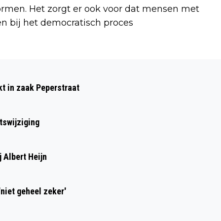
rmen. Het zorgt er ook voor dat mensen met
n bij het democratisch proces
Volgend artikel
TIJDELIJKE KASTEN VOOR
kt in zaak Peperstraat
VLEERMUIZEN THORBECKEWEG
tswijziging
 Albert Heijn
niet geheel zeker'