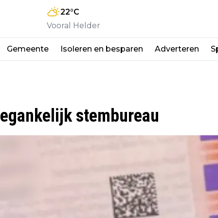
22
°C
Vooral Helder
Gemeente
Isoleren en besparen
Adverteren
S
toegankelijk stembureau