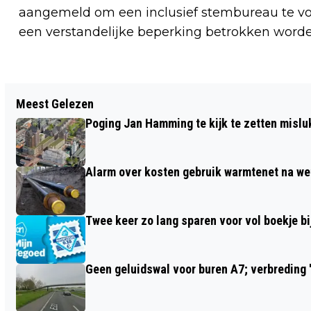
aangemeld om een inclusief stembureau te vo
een verstandelijke beperking betrokken worde
Vorig artikel
Meest Gelezen
VANAF VANAVOND HINDER EN
Poging Jan Hamming te kijk te zetten mislu
OMLEIDINGEN A9 BIJ AMSTELVEEN
Alarm over kosten gebruik warmtenet na we
Twee keer zo lang sparen voor vol boekje bij
Geen geluidswal voor buren A7; verbreding '