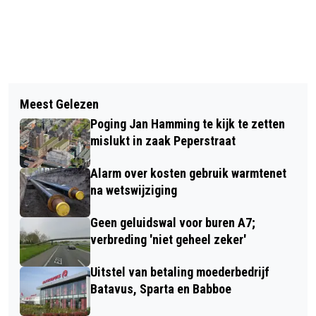
Vorig artikel
Volgend artikel
OOSTZAAN SCOORT SLECHT WAT
Meest Gelezen
GEMEENTE NA BIJNA TWEE JAAR
BETREFT VERKEERSVEILIGHEID
Poging Jan Hamming te kijk te zetten
TERUG MET WHATSAPP
mislukt in zaak Peperstraat
Alarm over kosten gebruik warmtenet
na wetswijziging
Geen geluidswal voor buren A7;
verbreding 'niet geheel zeker'
Uitstel van betaling moederbedrijf
Batavus, Sparta en Babboe