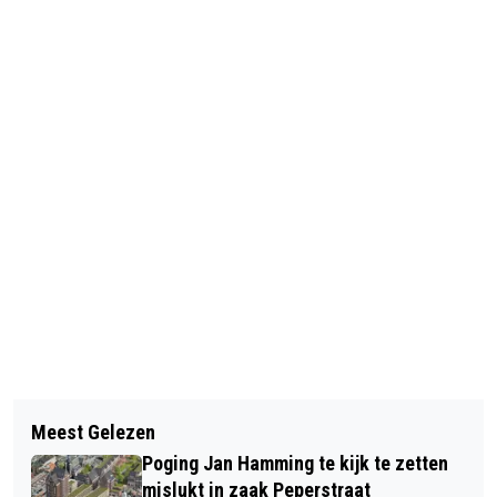
Vorig artikel
Volgend artikel
TATA VRAAGT VERGUNNINGEN
Meest Gelezen
TIJDELIJK CAMERATOEZICHT BIJ
VERGROENING AAN ONDANKS
Poging Jan Hamming te kijk te zetten
INGANG FLAT PERIM IN ZAANDAM
INCOMPLETE MER
mislukt in zaak Peperstraat