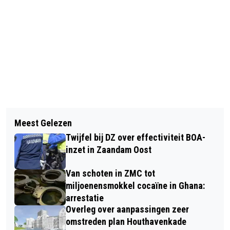
Vorig artikel
Volgend artikel
KRAANWATERTAPPUNT OP
Meest Gelezen
HET STOKPAARDJE POËZIE & MUZIEK
JEUGDCOMPLEX AZ IN WIJDEWORMER
Twijfel bij DZ over effectiviteit BOA-
FESTIVAL IN DE GROOTE WEIVER
inzet in Zaandam Oost
Van schoten in ZMC tot
miljoenensmokkel cocaïne in Ghana:
arrestatie
Overleg over aanpassingen zeer
omstreden plan Houthavenkade