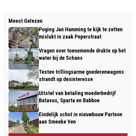
Vorig artikel
Volgend artikel
GEMEENTE VOLGENS MINISTER GOED
Meest Gelezen
HEMMES GROEP OP ZOEK NAAR EEN
BEZIG MET PARTICIPATIE ROND
Poging Jan Hamming te kijk te zetten
MILJOEN VOOR HERBOUW
PEPERSTRAAT
mislukt in zaak Peperstraat
ZAADZAAIJER
Vragen over toenemende drukte op het
water bij de Schans
Testen trillingsarme goederenwagons
strandt op desinteresse
Uitstel van betaling moederbedrijf
Batavus, Sparta en Babboe
Eindelijk schot in nieuwbouw Parteon
aan Smeeke Ven