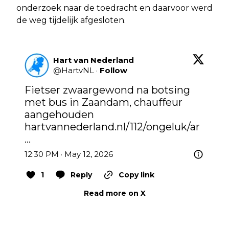
onderzoek naar de toedracht en daarvoor werd
de weg tijdelijk afgesloten.
Hart van Nederland
@
HartvNL
·
Follow
Fietser zwaargewond na botsing 
met bus in Zaandam, chauffeur 
aangehouden 
hartvannederland.nl/112/ongeluk/ar
…
12:30 PM · May 12, 2026
1
Reply
Copy link
Read more on X