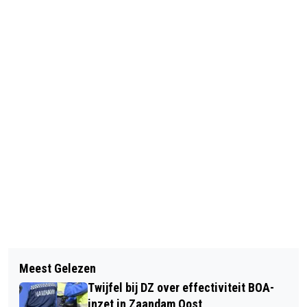
Vorig artikel
Volgend artikel
KANS OM DE 100 TE HALEN HIER NIET
Meest Gelezen
TATA VERBRANDT MILJOENEN MET
BIJSTER GROOT
Twijfel bij DZ over effectiviteit BOA-
SCHADELIJKE UITSTOOT
inzet in Zaandam Oost